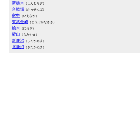
新栃木
（しんとちぎ）
合戦場
（かっせんば）
家中
（いえなか）
東武金崎
（とうぶかなさき）
楡木
（にれぎ）
樅山
（もみやま）
新鹿沼
（しんかぬま）
北鹿沼
（きたかぬま）