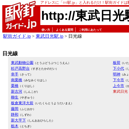
アドレスに「○○駅.jp」と入れるだけ！駅街ガイド
http://東武日光
｜
｜
使い方
よくある質問
ご利用にあたって
駅街ガイド.jp
>
東武日光駅.jp
> 日光線
日光線
東武動物公園
板荷
（とうぶどうぶつこうえん）
（いた
杉戸高野台
下小代
（すぎとたかのだい）
（
幸手
明神
（さって）
（みょ
南栗橋
下今市
（みなみくりはし）
（
栗橋
上今市
（くりはし）
（
新古河
東武日光
（しんこが）
柳生
（やぎゅう）
板倉東洋大前
（いたくらとうようだいまえ）
藤岡
（ふじおか）
静和
（しずわ）
新大平下
（しんおおひらした）
栃木
（とちぎ）