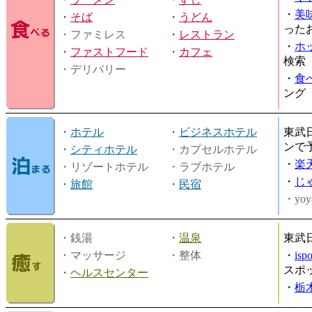
・
美
・
そば
・
うどん
った
・ファミレス
・
レストラン
・
ホ
・
ファストフード
・
カフェ
検索
・デリバリー
・
食
ング
・
ホテル
・
ビジネスホテル
東武
ンで
・
シティホテル
・カプセルホテル
・
楽
・リゾートホテル
・ラブホテル
・
じ
・
旅館
・
民宿
・yoy
・銭湯
・
温泉
東武
・マッサージ
・整体
・
is
スポ
・
ヘルスセンター
・
栃