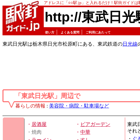
アドレスに「○○駅.jp」と入れるだけ！駅街ガイド
http://東武日光
｜
｜
使い方
よくある質問
ご利用にあたって
東武日光駅は栃木県日光市松原町にある、東武鉄道の
日光線
「東武日光駅」周辺で
暮らしの情報
:
美容院・病院・駐車場など
・
居酒屋
・
ビアガーデン
東武
それ
・焼肉
・
中華
・
ぐ
・
ラーメン
・
すし