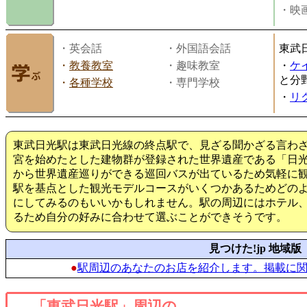
・映画
・英会話
・外国語会話
東武
・
教養教室
・趣味教室
・
ケ
と分
・
各種学校
・専門学校
・
リ
東武日光駅は東武日光線の終点駅で、見ざる聞かざる言わ
宮を始めたとした建物群が登録された世界遺産である「日
から世界遺産巡りができる巡回バスが出ているため気軽に
駅を基点とした観光モデルコースがいくつかあるためどの
にしてみるのもいいかもしれません。駅の周辺にはホテル
るため自分の好みに合わせて選ぶことができそうです。
見つけた!jp 地域版
●
駅周辺のあなたのお店を紹介します。掲載に
「東武日光駅」周辺の