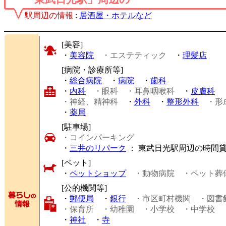
駅周辺の情報
:
居酒屋・ホテルなど
[美容]
・
美容院
・エステティック
・
理髪店
[病院・診療所等]
・
総合病院
・
病院
・
歯科
・
内科
・眼科
・耳鼻咽喉科
・
皮膚科
・神経、精神科
・
外科
・
整形外科
・形
・
薬局
[駐車場]
・コインパーキング
・
三井のリパーク
： 東武日光駅周辺の時間
[ペット]
・
ペットショップ
・動物病院
・ペット葬
[公的機関等]
・
郵便局
・
銀行
・市区町村機関
・図書
・保育所
・幼稚園
・小学校
・中学校
・
神社
・
寺