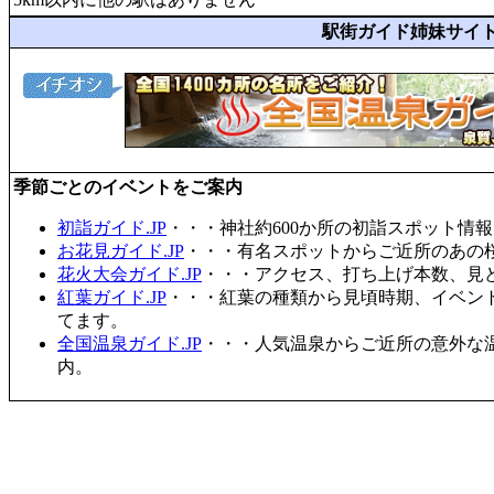
駅街ガイド姉妹サイ
季節ごとのイベントをご案内
初詣ガイド.JP
・・・神社約600か所の初詣スポット情
お花見ガイド.JP
・・・有名スポットからご近所のあの桜
花火大会ガイド.JP
・・・アクセス、打ち上げ本数、見
紅葉ガイド.JP
・・・紅葉の種類から見頃時期、イベン
てます。
全国温泉ガイド.JP
・・・人気温泉からご近所の意外な
内。