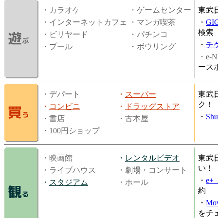
・カラオケ
・ゲームセンター
東武
・インターネットカフェ
・マンガ喫茶
・
GI
検索
・ビリヤード
・パチンコ
・
チ
・プール
・ボウリング
・e-N
ース
・デパート
・
スーパー
東武
ク！
・
コンビニ
・
ドラッグストア
・
Shu
・書店
・古本屋
・100円ショップ
・映画館
・
レンタルビデオ
東武
い！
・ライブハウス
・劇場・コンサート
・
e
・
スタジアム
・ホール
約
・
Mov
をチ