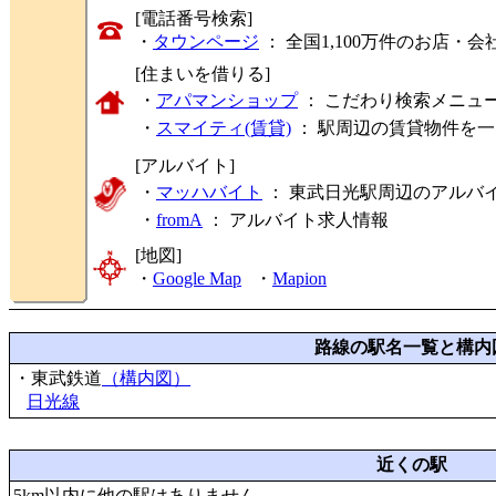
[電話番号検索]
・
タウンページ
： 全国1,100万件のお店
[住まいを借りる]
・
アパマンショップ
： こだわり検索メニュ
・
スマイティ(賃貸)
： 駅周辺の賃貸物件を
[アルバイト]
・
マッハバイト
： 東武日光駅周辺のアルバ
・
fromA
：
アルバイト求人情報
[地図]
・
Google Map
・
Mapion
路線の駅名一覧と構内
・東武鉄道
（構内図）
日光線
近くの駅
5km以内に他の駅はありません